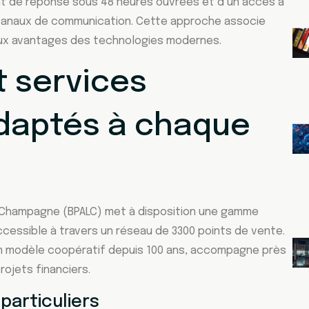
t de réponse sous 48 heures ouvrées et d’un accès à
s canaux de communication. Cette approche associe
 aux avantages des technologies modernes.
t services
daptés à chaque
e Champagne (BPALC) met à disposition une gamme
cessible à travers un réseau de 3300 points de vente.
on modèle coopératif depuis 100 ans, accompagne près
projets financiers.
particuliers