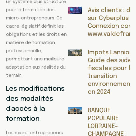
un système plus structuré
Avis clients : d
pour la formation des
sur Cyberplus V
micro-entrepreneurs. Ce
Connexion comp
cadre législatif définit les
www.valdefranc
obligations et les droits en
matière de formation
professionnelle,
Impots Lannion :
permettant une meilleure
Guide des aides
adaptation aux réalités du
fiscales pour la
terrain.
transition
environnementa
Les modifications
en 2024
des modalités
d'accès à la
BANQUE
POPULAIRE
formation
LORRAINE-
Les micro-entrepreneurs
CHAMPAGNE :