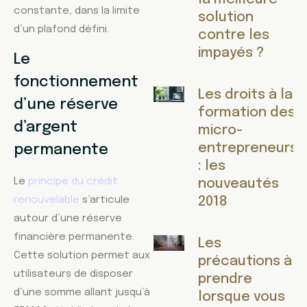
constante, dans la limite
solution
d’un plafond défini.
contre les
impayés ?
Le
fonctionnement
Les droits à la
d’une réserve
formation des
d’argent
micro-
entrepreneurs
permanente
: les
Le
principe du crédit
nouveautés
renouvelable
s’articule
2018
autour d’une réserve
financière permanente.
Les
Cette solution permet aux
précautions à
utilisateurs de disposer
prendre
d’une somme allant jusqu’à
lorsque vous