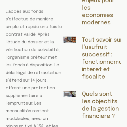
enjeux pour
les
L’accès aux fonds
economies
s’effectue de manière
modernes
simple et rapide une fois le
contrat validé. Après
Tout savoir sur
l’étude du dossier et la
l’usufruit
vérification de solvabilité,
successif :
l’organisme prêteur met
fonctionnement
les fonds à disposition. Le
interet et
délai légal de rétractation
fiscalite
s’étend sur 14 jours,
offrant une protection
Quels sont
supplémentaire à
les objectifs
l’emprunteur. Les
de la gestion
mensualités restent
financiere ?
modulables, avec un
minimum fixé à 15€, et les