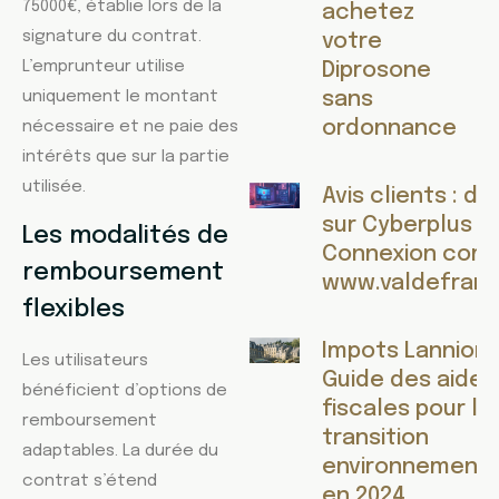
75000€, établie lors de la
achetez
signature du contrat.
votre
L’emprunteur utilise
Diprosone
uniquement le montant
sans
ordonnance
nécessaire et ne paie des
intérêts que sur la partie
utilisée.
Avis clients : d
sur Cyberplus V
Les modalités de
Connexion comp
remboursement
www.valdefranc
flexibles
Impots Lannion :
Les utilisateurs
Guide des aides
bénéficient d’options de
fiscales pour la
remboursement
transition
adaptables. La durée du
environnementa
contrat s’étend
en 2024