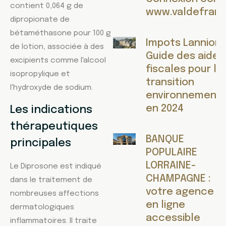
contient 0,064 g de
www.valdefranc
dipropionate de
bétaméthasone pour 100 g
Impots Lannion :
de lotion, associée à des
Guide des aides
excipients comme l'alcool
fiscales pour la
isopropylique et
transition
l'hydroxyde de sodium.
environnementa
en 2024
Les indications
thérapeutiques
BANQUE
principales
POPULAIRE
LORRAINE-
Le Diprosone est indiqué
CHAMPAGNE :
dans le traitement de
votre agence
nombreuses affections
en ligne
dermatologiques
accessible
inflammatoires. Il traite