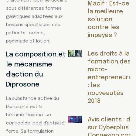
traitement local se décline
Macif : Est-ce
sous différentes formes
la meilleure
galéniques adaptées aux
solution
besoins spécifiques des
contre les
patients : crème,
impayés ?
pommade et lotion.
Les droits à la
La composition et
formation des
le mécanisme
micro-
d'action du
entrepreneurs
Diprosone
: les
nouveautés
La substance active du
2018
Diprosone est la
bétaméthasone, un
Avis clients : d
corticoïde local d'activité
sur Cyberplus V
forte. Sa formulation
Connexion comp